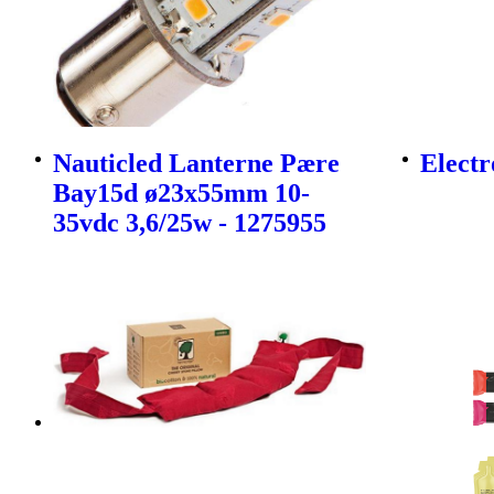
Nauticled Lanterne Pære
Electr
Bay15d ø23x55mm 10-
35vdc 3,6/25w - 1275955