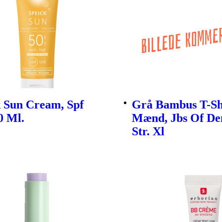
k Sun Cream, Spf
Grå Bambus T-Shi
0 Ml.
Mænd, Jbs Of D
Str. Xl