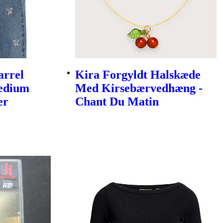
arrel
Kira Forgyldt Halskæde
Medium
Med Kirsebærvedhæng -
er
Chant Du Matin