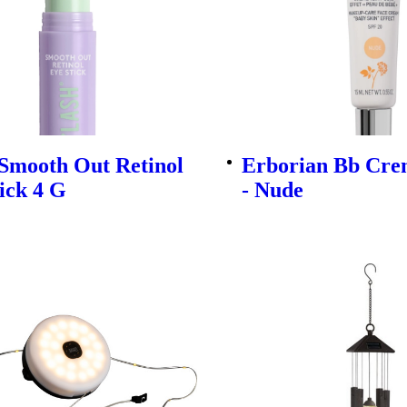
 Smooth Out Retinol
Erborian Bb Cre
ick 4 G
- Nude