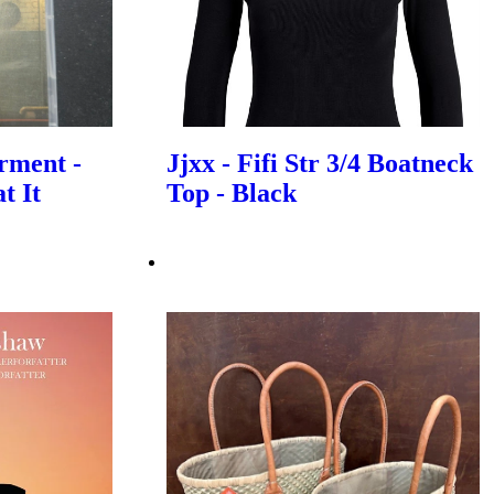
rment -
Jjxx - Fifi Str 3/4 Boatneck
t It
Top - Black