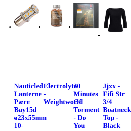
Nauticled
Electrolyte
30
Jjxx -
Lanterne
-
Minutes
Fifi Str
Pære
Weightworld
Of
3/4
Bay15d
Torment
Boatneck
ø23x55mm
- Do
Top -
10-
You
Black