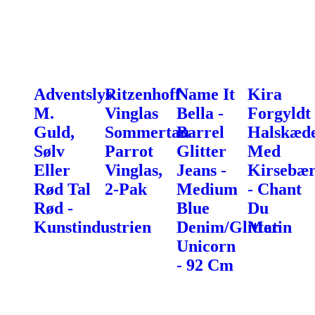
Adventslys
Ritzenhoff
Name It
Kira
M.
Vinglas
Bella -
Forgyldt
Guld,
Sommertau
Barrel
Halskæd
Sølv
Parrot
Glitter
Med
Eller
Vinglas,
Jeans -
Kirsebæ
Rød Tal
2-Pak
Medium
- Chant
Rød -
Blue
Du
Kunstindustrien
Denim/Glitter
Matin
Unicorn
- 92 Cm