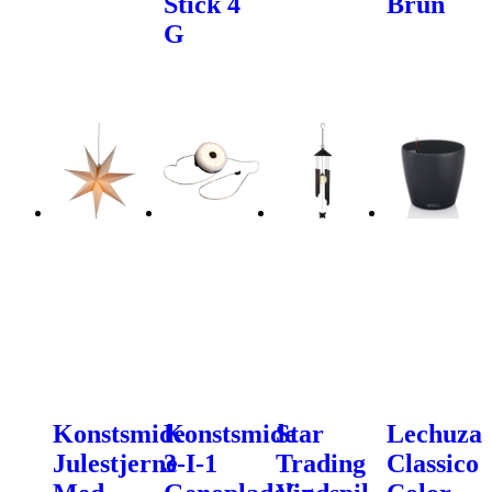
Stick 4
Brun
G
Konstsmide
Konstsmide
Star
Lechuza
Julestjerne
3-I-1
Trading
Classico