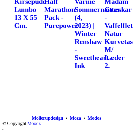
Kirsepude
Half
Varme
Madam
Lumbo
Marathon
Sommernætter
Græskar
13 X 55
Pack -
(4,
-
Cm.
Purepower
2023) |
Vaffelflet
Winter
Natur
Renshaw
Kurvetas
-
M/
Sweetheart
Læder
Ink
2.
Mollerupdesign
•
Moza
•
Modos
© Copyright
Moodz