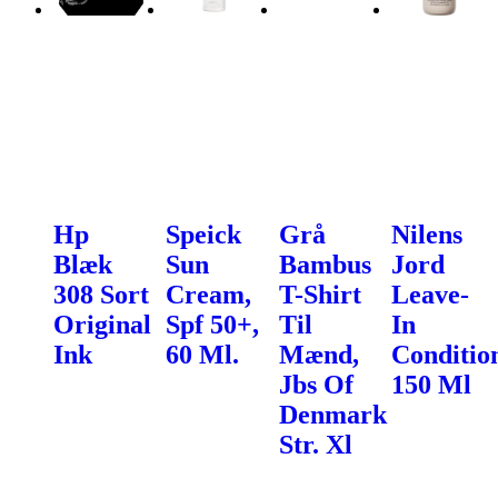
Hp
Speick
Grå
Nilens
Blæk
Sun
Bambus
Jord
308 Sort
Cream,
T-Shirt
Leave-
Original
Spf 50+,
Til
In
Ink
60 Ml.
Mænd,
Conditio
Jbs Of
150 Ml
Denmark
Str. Xl