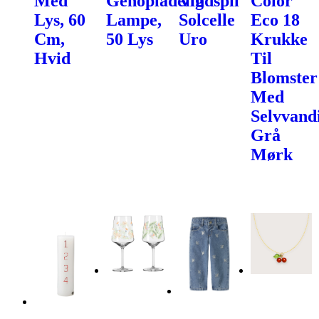
Med
Genopladelig
Vindspil
Color
Lys, 60
Lampe,
Solcelle
Eco 18
Cm,
50 Lys
Uro
Krukke
Hvid
Til
Blomster
Med
Selvvand
Grå
Mørk