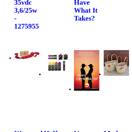
35vdc
Have
3,6/25w
What It
-
Takes?
1275955