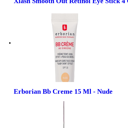
Xlash Smooth Out Retinol Eye Stick 4
Erborian Bb Creme 15 Ml - Nude