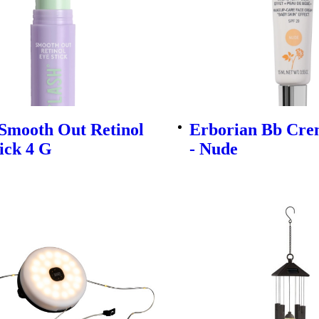
 Smooth Out Retinol
Erborian Bb Cre
ick 4 G
- Nude