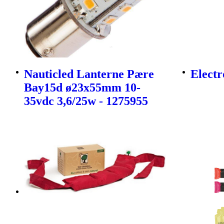
Nauticled Lanterne Pære
Electr
Bay15d ø23x55mm 10-
35vdc 3,6/25w - 1275955