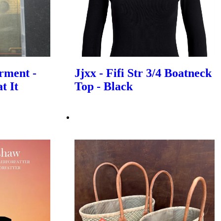
rment -
Jjxx - Fifi Str 3/4 Boatneck
t It
Top - Black