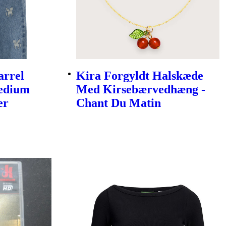
arrel
Kira Forgyldt Halskæde
Medium
Med Kirsebærvedhæng -
er
Chant Du Matin