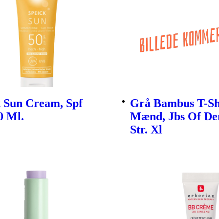
k Sun Cream, Spf
Grå Bambus T-Shi
0 Ml.
Mænd, Jbs Of D
Str. Xl