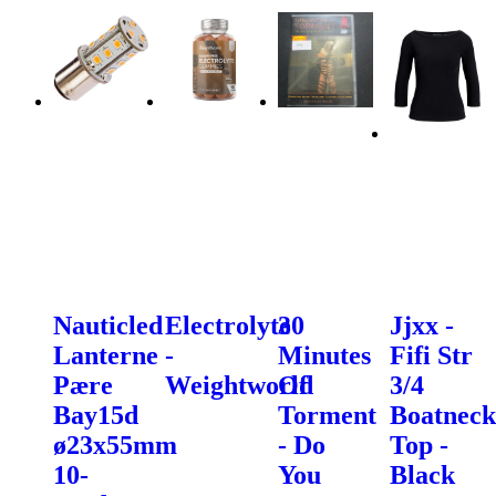
Nauticled
Electrolyte
30
Jjxx -
Lanterne
-
Minutes
Fifi Str
Pære
Weightworld
Of
3/4
Bay15d
Torment
Boatneck
ø23x55mm
- Do
Top -
10-
You
Black