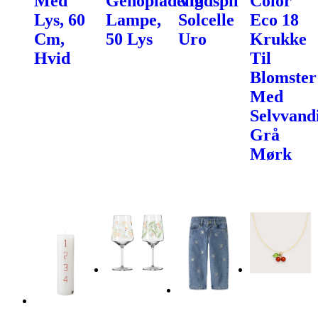
Med
Genopladelig
Vindspil
Color
Lys, 60
Lampe,
Solcelle
Eco 18
Cm,
50 Lys
Uro
Krukke
Hvid
Til
Blomster
Med
Selvvand
Grå
Mørk