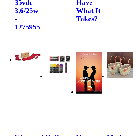
35vdc
Have
3,6/25w
What It
-
Takes?
1275955