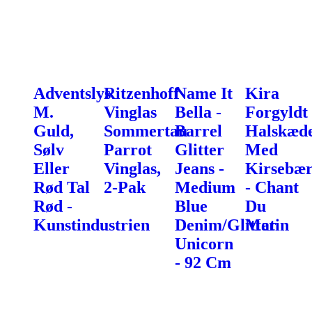
Adventslys
Ritzenhoff
Name It
Kira
M.
Vinglas
Bella -
Forgyldt
Guld,
Sommertau
Barrel
Halskæd
Sølv
Parrot
Glitter
Med
Eller
Vinglas,
Jeans -
Kirsebæ
Rød Tal
2-Pak
Medium
- Chant
Rød -
Blue
Du
Kunstindustrien
Denim/Glitter
Matin
Unicorn
- 92 Cm