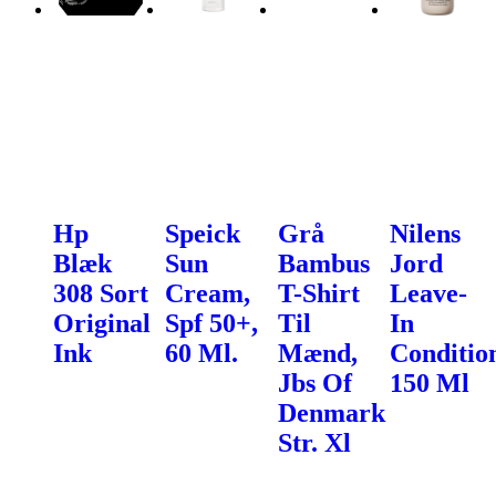
Hp
Speick
Grå
Nilens
Blæk
Sun
Bambus
Jord
308 Sort
Cream,
T-Shirt
Leave-
Original
Spf 50+,
Til
In
Ink
60 Ml.
Mænd,
Conditio
Jbs Of
150 Ml
Denmark
Str. Xl