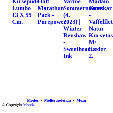
Kirsepude
Half
Varme
Madam
Lumbo
Marathon
Sommernætter
Græskar
13 X 55
Pack -
(4,
-
Cm.
Purepower
2023) |
Vaffelflet
Winter
Natur
Renshaw
Kurvetas
-
M/
Sweetheart
Læder
Ink
2.
Modos
•
Mollerupdesign
•
Moza
© Copyright
Moodz