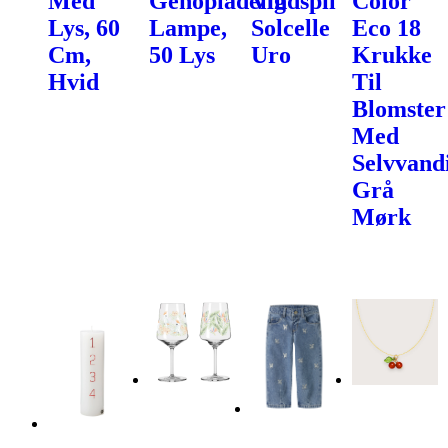
Med
Genopladelig
Vindspil
Color
Lys, 60
Lampe,
Solcelle
Eco 18
Cm,
50 Lys
Uro
Krukke
Hvid
Til
Blomster
Med
Selvvand
Grå
Mørk