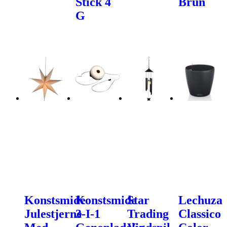
Stick 4
Brun
G
Konstsmide
Konstsmide
Star
Lechuza
Julestjerne
3-I-1
Trading
Classico