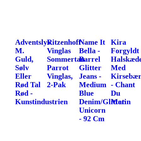
Adventslys
Ritzenhoff
Name It
Kira
M.
Vinglas
Bella -
Forgyldt
Guld,
Sommertau
Barrel
Halskæd
Sølv
Parrot
Glitter
Med
Eller
Vinglas,
Jeans -
Kirsebæ
Rød Tal
2-Pak
Medium
- Chant
Rød -
Blue
Du
Kunstindustrien
Denim/Glitter
Matin
Unicorn
- 92 Cm