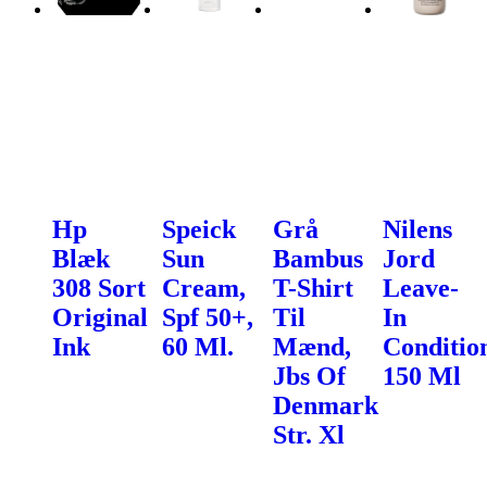
Hp
Speick
Grå
Nilens
Blæk
Sun
Bambus
Jord
308 Sort
Cream,
T-Shirt
Leave-
Original
Spf 50+,
Til
In
Ink
60 Ml.
Mænd,
Conditio
Jbs Of
150 Ml
Denmark
Str. Xl