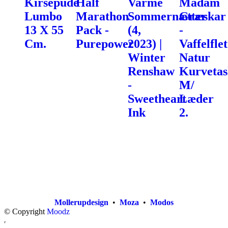
Kirsepude
Half
Varme
Madam
Lumbo
Marathon
Sommernætter
Græskar
13 X 55
Pack -
(4,
-
Cm.
Purepower
2023) |
Vaffelflet
Winter
Natur
Renshaw
Kurvetas
-
M/
Sweetheart
Læder
Ink
2.
Mollerupdesign
•
Moza
•
Modos
© Copyright
Moodz