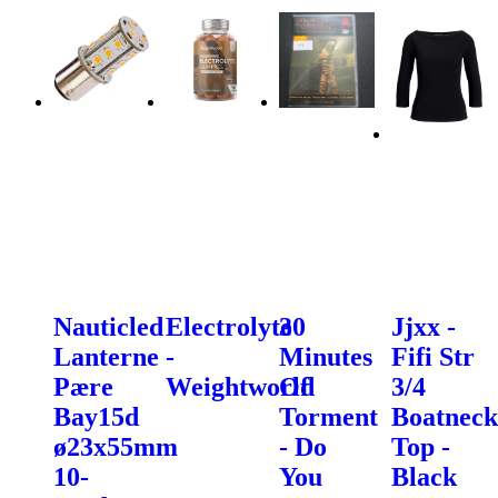
Nauticled
Electrolyte
30
Jjxx -
Lanterne
-
Minutes
Fifi Str
Pære
Weightworld
Of
3/4
Bay15d
Torment
Boatneck
ø23x55mm
- Do
Top -
10-
You
Black