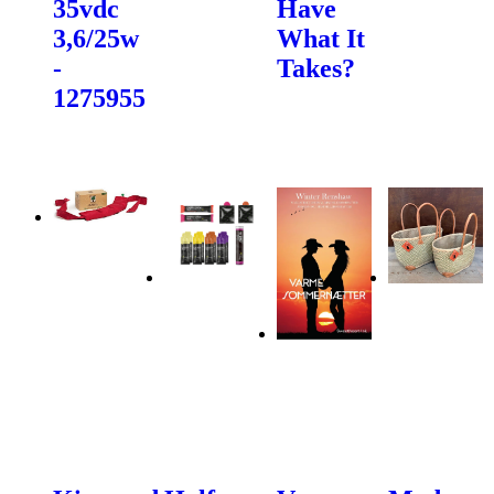
35vdc
Have
3,6/25w
What It
-
Takes?
1275955