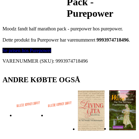
Pack -
Purepower
Moodz fandt half marathon pack - purepower hos purepower.
Dette produkt fra Purepower har varenummeret
9993974718496
.
Se prisen hos Purepower
VARENUMMER (SKU):
9993974718496
ANDRE KØBTE OGSÅ