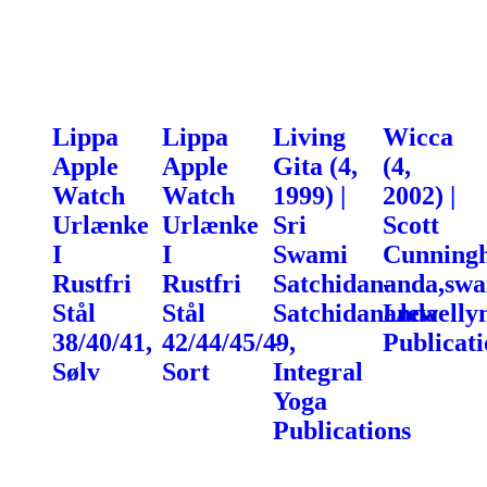
Lippa
Lippa
Living
Wicca
Apple
Apple
Gita (4,
(4,
Watch
Watch
1999) |
2002) |
Urlænke
Urlænke
Sri
Scott
I
I
Swami
Cunning
Rustfri
Rustfri
Satchidananda,sw
-
Stål
Stål
Satchidananda
Llewelly
38/40/41,
42/44/45/49,
-
Publicati
Sølv
Sort
Integral
Yoga
Publications