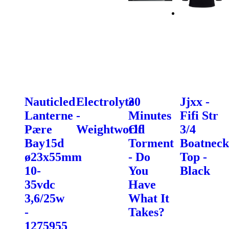
Nauticled
Electrolyte
30
Jjxx -
Lanterne
-
Minutes
Fifi Str
Pære
Weightworld
Of
3/4
Bay15d
Torment
Boatneck
ø23x55mm
- Do
Top -
10-
You
Black
35vdc
Have
3,6/25w
What It
-
Takes?
1275955