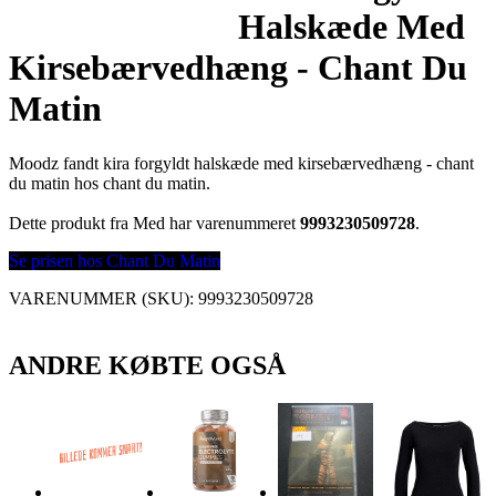
Halskæde Med
Kirsebærvedhæng - Chant Du
Matin
Moodz fandt kira forgyldt halskæde med kirsebærvedhæng - chant
du matin hos chant du matin.
Dette produkt fra Med har varenummeret
9993230509728
.
Se prisen hos Chant Du Matin
VARENUMMER (SKU):
9993230509728
ANDRE KØBTE OGSÅ