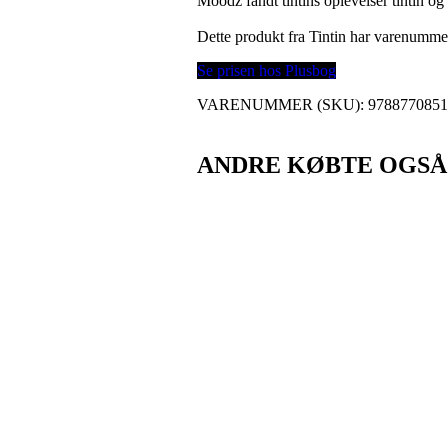
Moodz fandt tintins oplevelser tintin og
Dette produkt fra Tintin har varenumm
Se prisen hos Plusbog
VARENUMMER (SKU):
978877085
ANDRE KØBTE OGSÅ