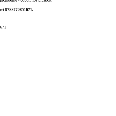
 picaroerne - cobolt hos plusbog.
eret
9788770851671
.
1671