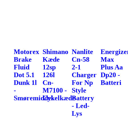
Motorex
Shimano
Nanlite
Energize
Brake
Kæde
Cn-58
Max
Fluid
12sp
2-1
Plus Aa
Dot 5.1
126l
Charger
Dp20 -
Dunk 1l
Cn-
For Np
Batteri
-
M7100 -
Style
Smøremiddel
Cykelkæde
Battery
- Led-
Lys