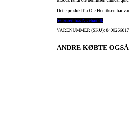
Moodz fandt ole henriksen clinical quick
Dette produkt fra Ole Henriksen har 
Se prisen hos Nicehair.dk
VARENUMMER (SKU):
840026681
ANDRE KØBTE OGSÅ