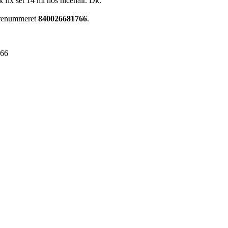
 fix set 14 ml hos nicehair. Dk.
varenummeret
840026681766
.
766