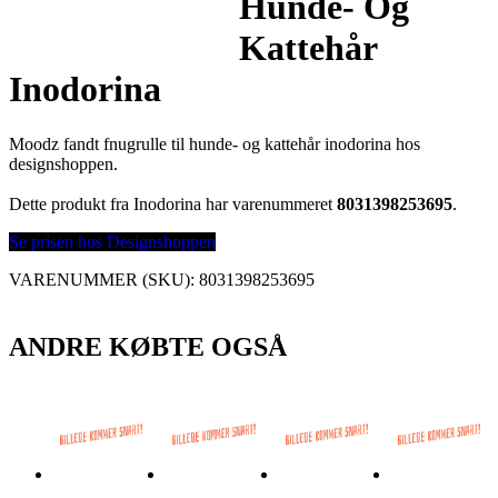
Hunde- Og
Kattehår
Inodorina
Moodz fandt fnugrulle til hunde- og kattehår inodorina hos
designshoppen.
Dette produkt fra Inodorina har varenummeret
8031398253695
.
Se prisen hos Designshoppen
VARENUMMER (SKU):
8031398253695
ANDRE KØBTE OGSÅ