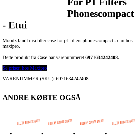
For P1 Filters
Phonescompact
- Etui
Moodz fandt nisi filter case for p1 filters phonescompact - etui hos
maxipro.
Dette produkt fra Case har varenummeret
6971634242408
.
Se prisen hos Maxipro
VARENUMMER (SKU):
6971634242408
ANDRE KØBTE OGSÅ