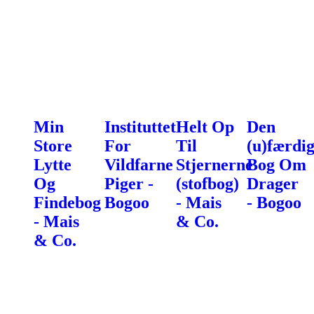
Min
Instituttet
Helt Op
Den
Store
For
Til
(u)færdi
Lytte
Vildfarne
Stjernerne
Bog Om
Og
Piger -
(stofbog)
Drager
Findebog
Bogoo
- Mais
- Bogoo
- Mais
& Co.
& Co.