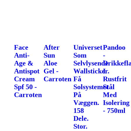
Face
After
Universet
Pandoo
Anti-
Sun
Som
-
Age &
Aloe
Selvlysende
Drikkefl
Antispot
Gel -
Wallsticker.
I
Cream
Carroten
Få
Rustfrit
Spf 50 -
Solsystemet
Stål
Carroten
På
Med
Væggen.
Isolering
158
- 750ml
Dele.
Stor.