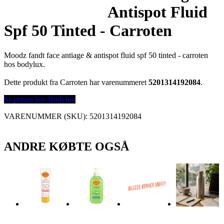
Antispot Fluid
Spf 50 Tinted - Carroten
Moodz fandt face antiage & antispot fluid spf 50 tinted - carroten
hos bodylux.
Dette produkt fra Carroten har varenummeret
5201314192084
.
Se prisen hos Bodylux
VARENUMMER (SKU):
5201314192084
ANDRE KØBTE OGSÅ