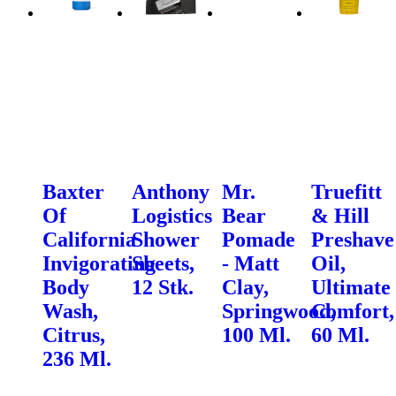
Baxter
Anthony
Mr.
Truefitt
Of
Logistics
Bear
& Hill
California
Shower
Pomade
Preshave
Invigorating
Sheets,
- Matt
Oil,
Body
12 Stk.
Clay,
Ultimate
Wash,
Springwood,
Comfort,
Citrus,
100 Ml.
60 Ml.
236 Ml.