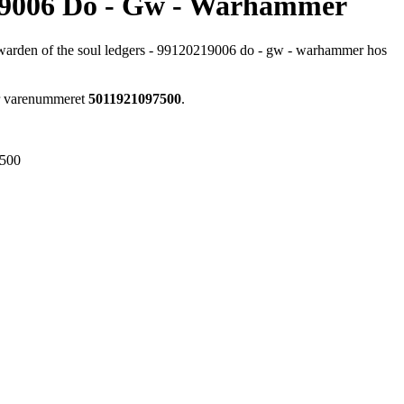
19006 Do - Gw - Warhammer
 warden of the soul ledgers - 99120219006 do - gw - warhammer hos
ar varenummeret
5011921097500
.
500