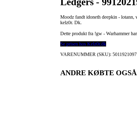
Ledgers - 991202
Moodz fandt idoneth deepkin - lotann,
kelz0r. Dk.
Dette produkt fra !gw - Warhammer h
Se prisen hos Kelz0r.dk
VARENUMMER (SKU):
5011921097
ANDRE KØBTE OGSÅ