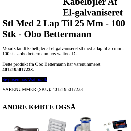
Kabelbjler Af
El-galvaniseret
Stl Med 2 Lap Til 25 Mm - 100
Stk - Obo Bettermann
Moodz fandt kabelbjler af el-galvaniseret stl med 2 lap til 25 mm -
100 stk - obo bettermann hos wattoo. Dk.
Dette produkt fra Obo Bettermann har varenummeret
4012195017233
.
Se prisen hos Wattoo.dk
VARENUMMER (SKU):
4012195017233
ANDRE KØBTE OGSÅ