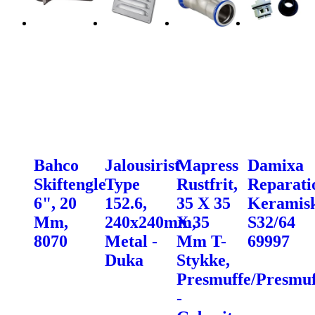
Bahco
Jalousirist
Mapress
Damixa
Skiftengle
Type
Rustfrit,
Reparati
6", 20
152.6,
35 X 35
Keramis
Mm,
240x240mm,
X 35
S32/64
8070
Metal -
Mm T-
69997
Duka
Stykke,
Presmuffe/Presmuf
-