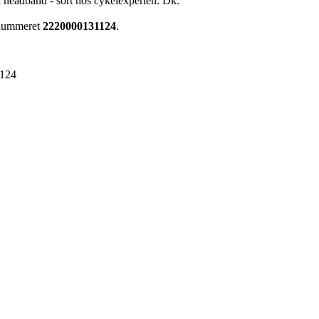
l headband - sort hos cykelexperten. Dk.
renummeret
2220000131124
.
124