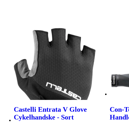
Castelli Entrata V Glove
Con-T
Cykelhandske - Sort
Handl