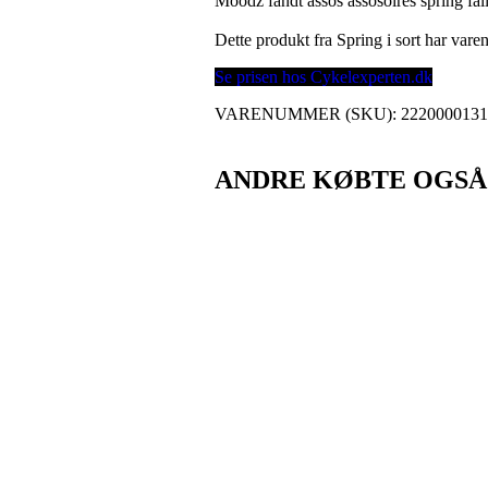
Moodz fandt assos assosoires spring fal
Dette produkt fra Spring i sort har va
Se prisen hos Cykelexperten.dk
VARENUMMER (SKU):
2220000131
ANDRE KØBTE OGSÅ