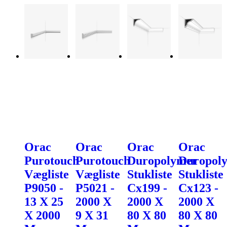
Orac
Orac
Orac
Orac
Purotouch
Purotouch
Duropolymer
Duropol
Vægliste
Vægliste
Stukliste
Stukliste
P9050 -
P5021 -
Cx199 -
Cx123 -
13 X 25
2000 X
2000 X
2000 X
X 2000
9 X 31
80 X 80
80 X 80