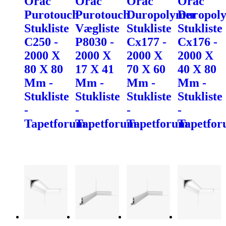
Orac
Orac
Orac
Orac
Purotouch
Purotouch
Duropolymer
Duropol
Stukliste
Vægliste
Stukliste
Stukliste
C250 -
P8030 -
Cx177 -
Cx176 -
2000 X
2000 X
2000 X
2000 X
80 X 80
17 X 41
70 X 60
40 X 80
Mm -
Mm -
Mm -
Mm -
Stukliste
Stukliste
Stukliste
Stukliste
-
-
-
-
Tapetforum
Tapetforum
Tapetforum
Tapetfo