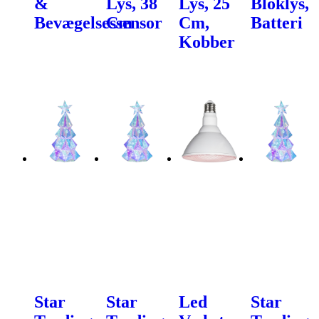
&
Lys, 38
Lys, 25
Bloklys,
Bevægelsessensor
Cm
Cm,
Batteri
Kobber
Star
Star
Led
Star