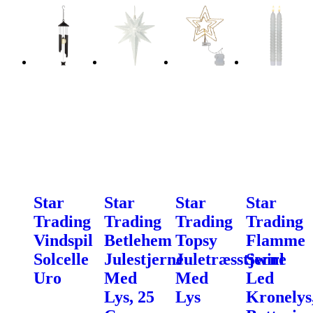
Star
Star
Star
Star
Trading
Trading
Trading
Trading
Vindspil
Betlehem
Topsy
Flamme
Solcelle
Julestjerne
Juletræsstjerne
Swirl
Uro
Med
Med
Led
Lys, 25
Lys
Kronelys