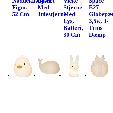
Nøddeknækker
Lysnet
Vicke
Space
Figur,
Med
Stjerne
E27
52 Cm
Julestjerne
Med
Globepær
Lys,
3,5w, 3-
Batteri,
Trins
30 Cm
Dæmp