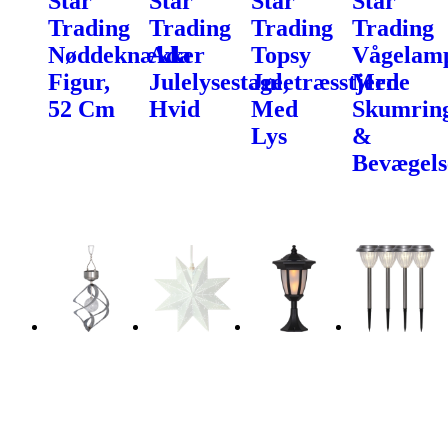
Star
Star
Star
Star
Trading
Trading
Trading
Trading
Nøddeknækker
Ada
Topsy
Vågelam
Figur,
Julelysestage,
Juletræsstjerne
Med
52 Cm
Hvid
Med
Skumring
Lys
&
Bevægels