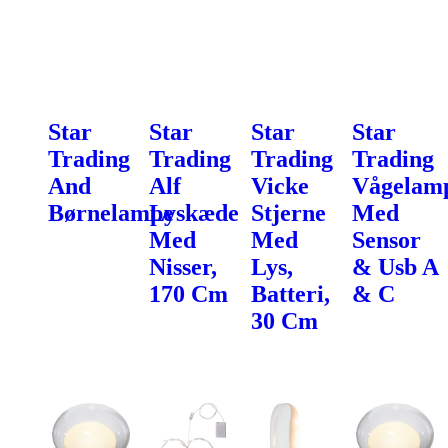
Star
Star
Star
Star
Trading
Trading
Trading
Trading
And
Alf
Vicke
Vågelam
Børnelampe
Lyskæde
Stjerne
Med
Med
Med
Sensor
Nisser,
Lys,
& Usb A
170 Cm
Batteri,
& C
30 Cm