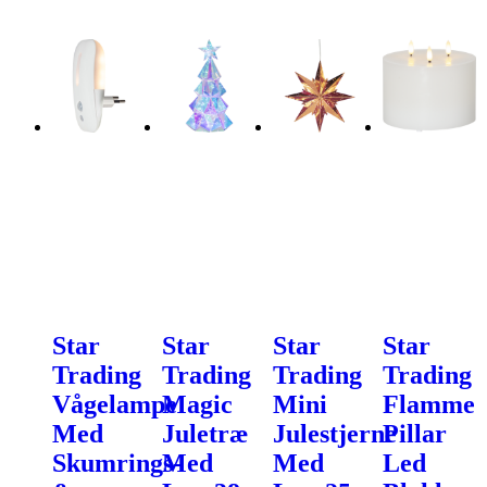
Star
Star
Star
Star
Trading
Trading
Trading
Trading
Vågelampe
Magic
Mini
Flamme
Med
Juletræ
Julestjerne
Pillar
Skumrings-
Med
Med
Led