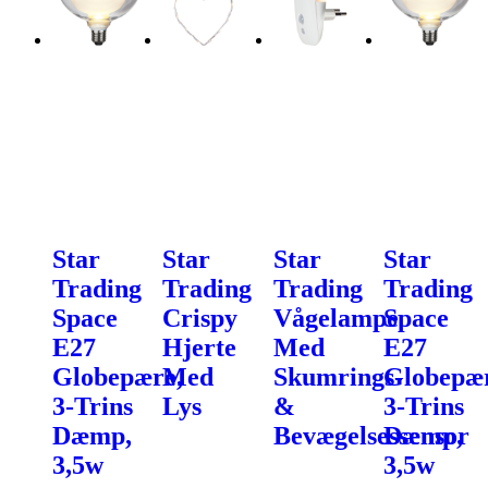
Star
Star
Star
Star
Trading
Trading
Trading
Trading
Space
Crispy
Vågelampe
Space
E27
Hjerte
Med
E27
Globepære,
Med
Skumrings-
Globepær
3-Trins
Lys
&
3-Trins
Dæmp,
Bevægelsessensor
Dæmp,
3,5w
3,5w